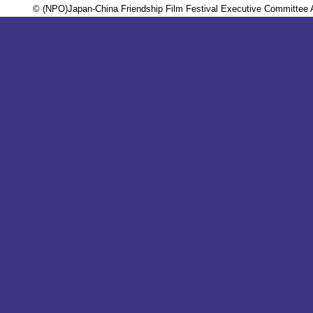
© (NPO)Japan-China Friendship Film Festival Executive Committee A