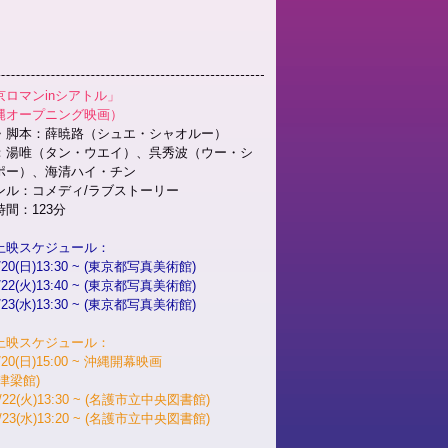
京ロマンinシアトル」
縄オープニング映画）
・脚本：薛暁路（シュエ・シャオルー）
：湯唯（タン・ウエイ）、呉秀波（ウー・シ
ポー）、海清ハイ・チン
ンル：コメディ/ラブストーリー
間：123分
上映スケジュール：
/20(日)13:30 ~ (東京都写真美術館)
/22(火)13:40 ~ (東京都写真美術館)
/23(水)13:30 ~ (東京都写真美術館)
上映スケジュール：
/20(日)15:00 ~ 沖縄開幕映画
津梁館)
0/22(火)13:30 ~ (名護市立中央図書館)
0/23(水)13:20 ~ (名護市立中央図書館)