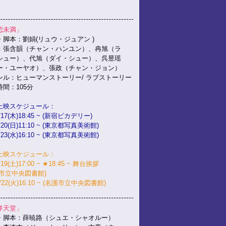
恋未満」
・脚本：劉娟(リュウ・ジュアン )
：張含韻（チャン・ハンユン）、冉旭（ラ
シュー）、代旭（ダイ・シュー）、呉昱瑶
ー・ユーヤオ）、張政（チャン・ジョン）
ンル：ヒューマンストーリー/ ラブストーリー
間：105分
上映スケジュール：
/17(木)18:45 ~ (新宿ピカデリー)
/20(日)11:10 ~ (東京都写真美術館)
/23(水)16:10 ~ (東京都写真美術館)
上映スケジュール：
/19(土)17:00 ~ ★18:45 ~ 舞台挨拶
護市立中央図書館)
0/22(火)16:10 ~ (名護市立中央図書館)
洋天堂」
・脚本：薛暁路（シュエ・シャオルー）