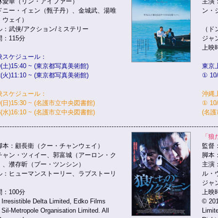
林愛華（リン・アイファー）
主演
ドニー・イェン（甄子丹）、金城武、湯唯
ン・
・ウェイ）
朱媛
ル：武侠/アクション/ミステリー
（ド
：115分
ジャ
上映
映スケジュール：
19(土)15:40 ~ (東京都写真美術館)
東京
22(火)11:10 ~ (東京都写真美術館)
① 10
映スケジュール：
沖縄
20(日)15:30 ~ (名護市立中央図書館)
① 10
23(水)16:10 ~ (名護市立中央図書館)
(名
」
「狼
脚本：顧長衛（クー・チャンウェイ）
監督
チャン・ツィイー、郭富城（アーロン・ク
脚本
）、濮存昕（プー・ツンシン）
主演
ル：ヒューマンストーリー、ラブストーリ
ル・
ジャ
：100分
上映時
Irresistible Delta Limited, Edko Films
© 201
 Sil-Metropole Organisation Limited. All
Limit