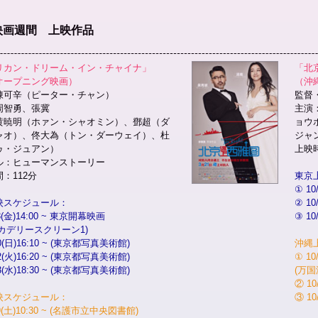
国映画週間 上映作品
リカン・ドリーム・イン・チャイナ」
「北
オープニング映画）
（沖
陳可辛（ピーター・チャン）
監督
周智勇、張冀
主演
黄暁明（ホァン・シャオミン）、鄧超（ダ
ョウ
ャオ）、佟大為（トン・ダーウェイ）、杜
ジャ
ゥ・ジュアン）
上映時
ル：ヒューマンストーリー
：112分
東京
① 10
映スケジュール：
② 10
18(金)14:00 ~ 東京開幕映画
③ 10
カデリースクリーン1)
20(日)16:10 ~ (東京都写真美術館)
沖縄
22(火)16:20 ~ (東京都写真美術館)
① 10
23(水)18:30 ~ (東京都写真美術館)
(万国
② 1
映スケジュール：
③ 1
19(土)10:30 ~ (名護市立中央図書館)