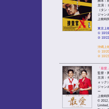
脚本：
主演：
（タン
ジャン
上映時間
東京上
① 10/
② 10/
沖縄上
① 10/
② 10/
「最愛
監督・
主演：
ォック
ジャン
ー
上映時間
© 2012, 
Limited,