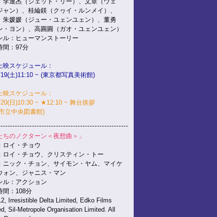
：李連杰（ジェット・リー）、文章（ウェ
ジャン）、桂綸鎂（クヮイ・ルンメイ）、
媛（ジュー・ユェンユェン）、董勇
ン・ヨン）、高圓圓（ガオ・ユェンユェン）
ンル：ヒューマンストーリー
時間：97分
上映スケジュール：
/19(土)11:10 ~ (東京都写真美術館)
上映スケジュール：
/20(日)10:30 ~ ★12:10 ~ 舞台挨拶
護市立中央図書館)
たちのノクターン＜夜想曲＞」
：ロイ・チョウ
：ロイ・チョウ、クリスティン・トー
：ニック・チョン、サイモン・ヤム、マイケ
ウォン、ジャニス・マン
ンル：アクション
間：108分
2, Irresistible Delta Limited, Edko Films
ed, Sil-Metropole Organisation Limited. All