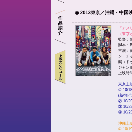
◉ 2013東京／沖縄・中
「アメ
（東京
監督：
脚本：
主演：
ン・チ
鵑（ド
ジャン
上映時間
東京上
① 10/
(新宿ピ
② 10/
③ 10/
④ 10/
沖縄上
① 10/