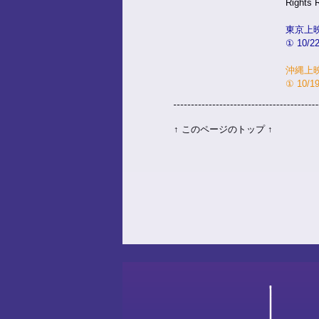
Rights 
東京上
① 10/
沖縄上
① 10/
↑ このページのトップ ↑