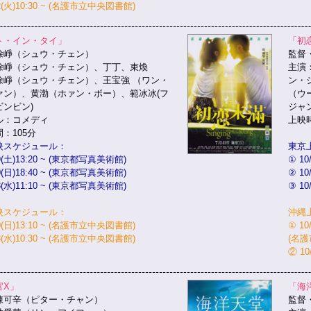
22(火)10:30 ~ (名護市立中央図書館)
ト・イン・タイ」
「初
徐崢（シュウ・チェン）
監督
徐崢（シュウ・チェン）、丁丁、束煥
主演
徐崢（シュウ・チェン）、王宝強 （ワン・
ン・
ァン）、黄渤（ホァン・ボー）、範冰冰(フ
（ウ
ビンビン)
ジャ
ル：コメディ
上映時
：105分
映スケジュール：
東京
19(土)13:20 ~ (東京都写真美術館)
① 10
20(日)18:40 ~ (東京都写真美術館)
② 10
23(水)11:10 ~ (東京都写真美術館)
③ 10
映スケジュール：
沖縄
20(日)13:10 ~ (名護市立中央図書館)
① 10
23(水)10:30 ~ (名護市立中央図書館)
(名
② 1
官X」
「海
陳可辛（ピター・チャン）
監督