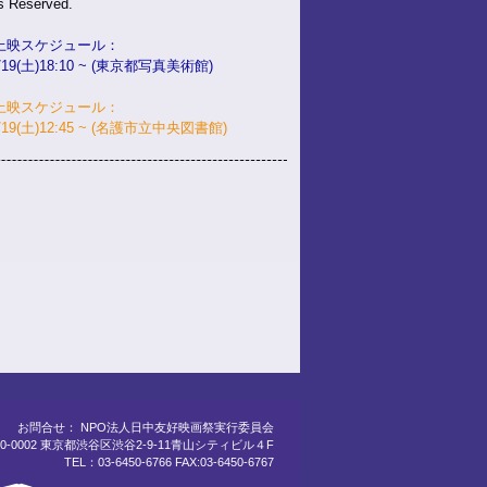
s Reserved.
上映スケジュール：
/19(土)18:10 ~ (東京都写真美術館)
上映スケジュール：
0/19(土)12:45 ~ (名護市立中央図書館)
お問合せ： NPO法人日中友好映画祭実行委員会
0-0002 東京都渋谷区渋谷2-9-11青山シティビル４F
TEL：03-6450-6766 FAX:03-6450-6767